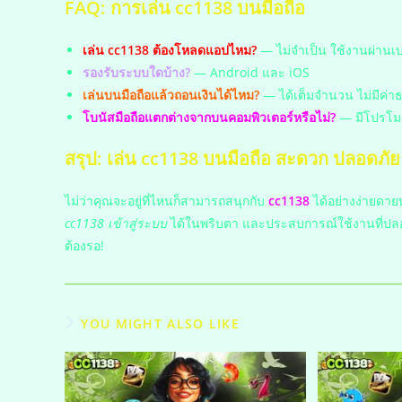
FAQ: การเล่น cc1138 บนมือถือ
เล่น cc1138 ต้องโหลดแอปไหม?
— ไม่จำเป็น ใช้งานผ่านเบร
รองรับระบบใดบ้าง?
— Android และ iOS
เล่นบนมือถือแล้วถอนเงินได้ไหม?
— ได้เต็มจำนวน ไม่มีค่า
โบนัสมือถือแตกต่างจากบนคอมพิวเตอร์หรือไม่?
— มีโปรโม
สรุป: เล่น cc1138 บนมือถือ สะดวก ปลอดภัย
ไม่ว่าคุณจะอยู่ที่ไหนก็สามารถสนุกกับ
cc1138
ได้อย่างง่ายดาย
cc1138 เข้าสู่ระบบ
ได้ในพริบตา และประสบการณ์ใช้งานที่ปลอดภ
ต้องรอ!
YOU MIGHT ALSO LIKE